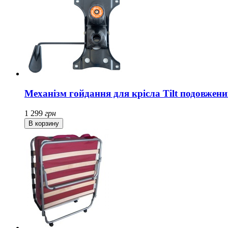
Механізм гойдання для крісла Tilt подовжен
1 299
грн