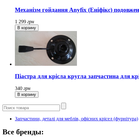
Механізм гойдання Anyfix (Еніфікс) подовже
1 299
грн
Піастра для крісла кругла запчастина для кр
340
грн
Запчастини, деталі для меблів, офісних крісел (фурнітура)
Все бренды: