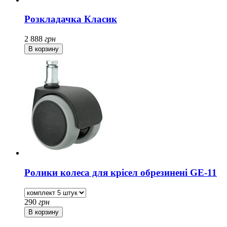
Розкладачка Класик
2 888
грн
Ролики колеса для крісел обрезинені GЕ-11
290
грн