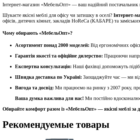
Інтернет-магазин «МебельОпт» — ваш надійний постачальник 
Шукаєте якісні меблі для офісу чи затишку в оселі?
Інтернет-м
офісів, дитячих кімнат, закладів HoReCa (КАБАРЕ) та заміських
Чому обирають «МебельОпт»?
Асортимент понад 2000 моделей:
Від ергономічних офісн
Гарантія якості та офіційне дилерство:
Працюючи напряму
Експертна консультація:
Наші фахівці допоможуть підіб
Швидка доставка по Україні:
Заощаджуйте час — ми від
Вигода та досвід:
Ми працюємо на ринку з 2007 року, про
Ваша думка важлива для нас!
Ми постійно вдосконалюєм
Обирайте комфорт разом із «МебельОпт» — якісні меблі за д
Рекомендуемые товары