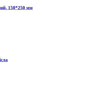
ний, 150*250 мм
ісла