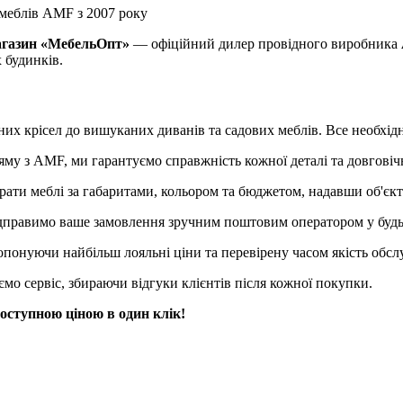
меблів AMF з 2007 року
агазин «МебельОпт»
— офіційний дилер провідного виробника
 будинків.
их крісел до вишуканих диванів та садових меблів. Все необхідн
 з AMF, ми гарантуємо справжність кожної деталі та довговічні
рати меблі за габаритами, кольором та бюджетом, надавши об'єкт
правимо ваше замовлення зручним поштовим оператором у будь
понуючи найбільш лояльні ціни та перевірену часом якість обсл
о сервіс, збираючи відгуки клієнтів після кожної покупки.
оступною ціною в один клік!