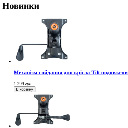
Новинки
Механізм гойдання для крісла Tilt подовжен
1 299
грн