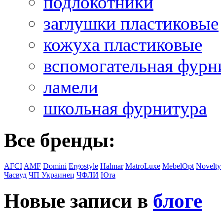
подлокотники
заглушки пластиковые
кожуха пластиковые
вспомогательная фурн
ламели
школьная фурнитура
Все бренды:
AFCI
AMF
Domini
Ergostyle
Halmar
MatroLuxe
MebelOpt
Novelty
Часвуд
ЧП Украинец
ЧФЛИ
Юта
Новые записи в
блоге