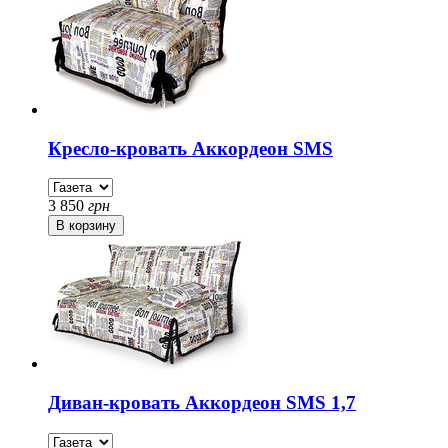
Кресло-кровать Аккордеон SMS
3 850
грн
Диван-кровать Аккордеон SMS 1,7