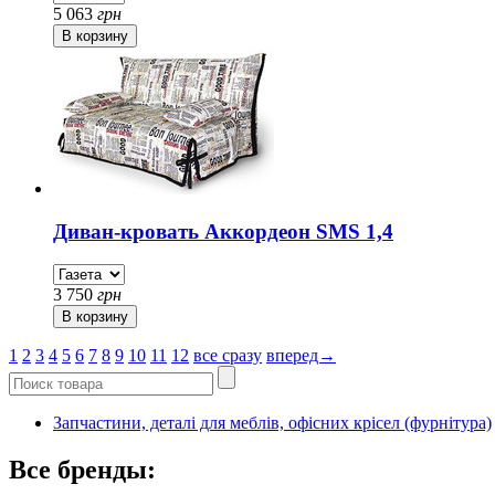
5 063
грн
Диван-кровать Аккордеон SMS 1,4
3 750
грн
1
2
3
4
5
6
7
8
9
10
11
12
все сразу
вперед→
Запчастини, деталі для меблів, офісних крісел (фурнітура)
Все бренды: