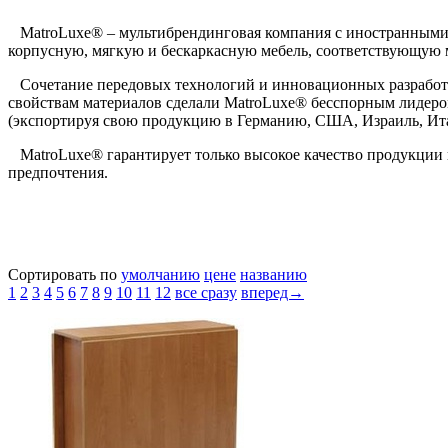
MatroLuxe® – мультибрендинговая компания с иностранными 
корпусную, мягкую и бескаркасную мебель, соответствующую м
Сочетание передовых технологий и инновационных разработок
свойствам материалов сделали MatroLuxe® бесспорным лидеро
(экспортируя свою продукцию в Германию, США, Израиль, Итал
MatroLuxe® гарантирует только высокое качество продукции 
предпочтения.
Сортировать по
умолчанию
цене
названию
1
2
3
4
5
6
7
8
9
10
11
12
все сразу
вперед→