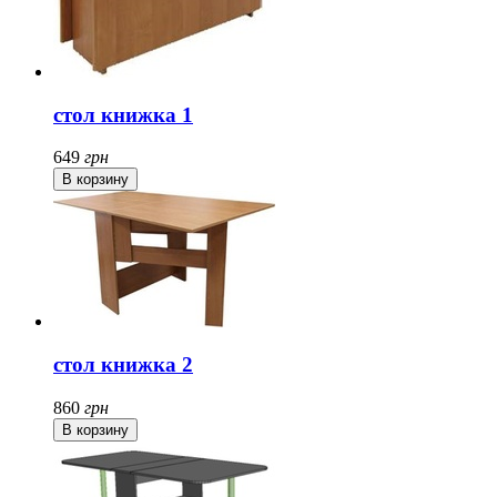
стол книжка 1
649
грн
стол книжка 2
860
грн