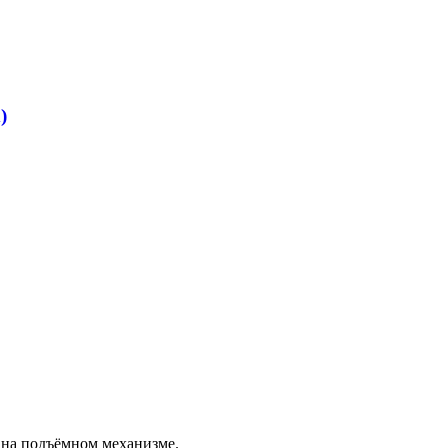
)
 на подъёмном механизме.