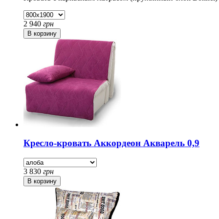
2 940
грн
Кресло-кровать Аккордеон Акварель 0,9
3 830
грн