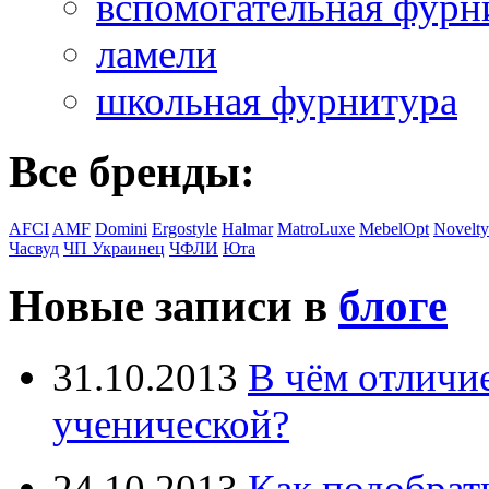
вспомогательная фурн
ламели
школьная фурнитура
Все бренды:
AFCI
AMF
Domini
Ergostyle
Halmar
MatroLuxe
MebelOpt
Novelty
Часвуд
ЧП Украинец
ЧФЛИ
Юта
Новые записи в
блоге
31.10.2013
В чём отличи
ученической?
24.10.2013
Как подобрат