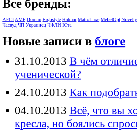
Все бренды:
AFCI
AMF
Domini
Ergostyle
Halmar
MatroLuxe
MebelOpt
Novelty
Часвуд
ЧП Украинец
ЧФЛИ
Юта
Новые записи в
блоге
31.10.2013
В чём отличи
ученической?
24.10.2013
Как подобрат
04.10.2013
Всё, что вы х
кресла, но боялись спрос