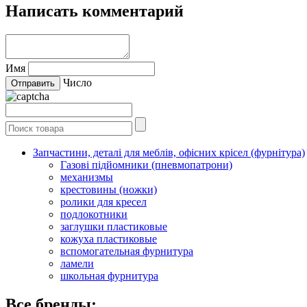
Написать комментарий
Имя
Число
Запчастини, деталі для меблів, офісних крісел (фурнітура)
Газові підйомники (пневмопатрони)
механизмы
крестовины (ножки)
ролики для кресел
подлокотники
заглушки пластиковые
кожуха пластиковые
вспомогательная фурнитура
ламели
школьная фурнитура
Все бренды: