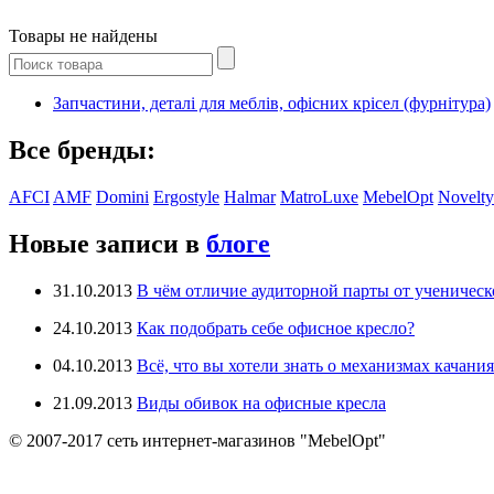
Товары не найдены
Запчастини, деталі для меблів, офісних крісел (фурнітура)
Все бренды:
AFCI
AMF
Domini
Ergostyle
Halmar
MatroLuxe
MebelOpt
Novelty
Новые записи в
блоге
31.10.2013
В чём отличие аудиторной парты от ученическ
24.10.2013
Как подобрать себе офисное кресло?
04.10.2013
Всё, что вы хотели знать о механизмах качания
21.09.2013
Виды обивок на офисные кресла
© 2007-2017 сеть интернет-магазинов "MebelOpt"