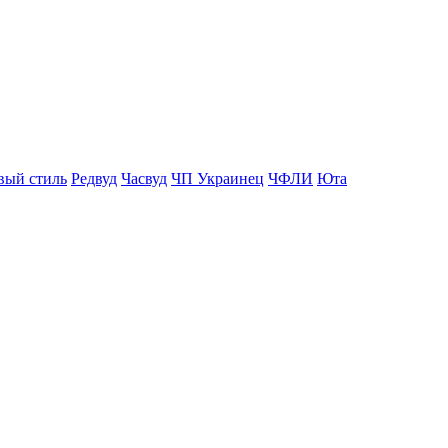
вый стиль
Редвуд
Часвуд
ЧП Украинец
ЧФЛИ
Юта