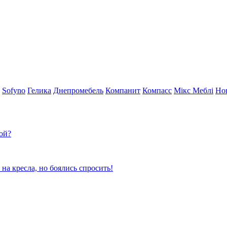
Sofyno
Гелика
Днепромебель
Компанит
Компасс
Мікс Меблі
Но
ой?
 на кресла, но боялись спросить!